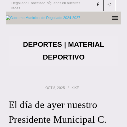
Skip
Degollado Conectado, síguenos en nuestras
redes
to
content
DEPORTES | MATERIAL
DEPORTIVO
OCT 8, 2025
KIKE
El día de ayer nuestro
Presidente Municipal C.