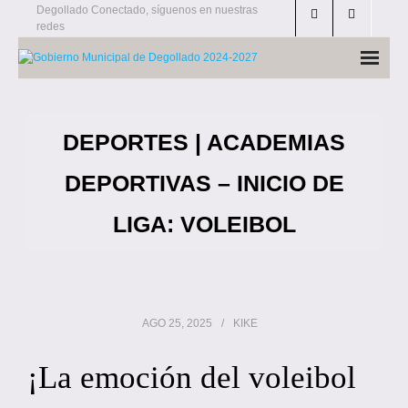
Skip
Degollado Conectado, síguenos en nuestras
redes
to
content
DEPORTES | ACADEMIAS
DEPORTIVAS – INICIO DE
LIGA: VOLEIBOL
AGO 25, 2025
KIKE
¡La emoción del voleibol