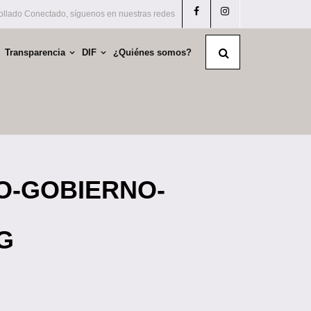
llado Conectado, síguenos en nuestras redes
Transparencia
DIF
¿Quiénes somos?
O-GOBIERNO-
G