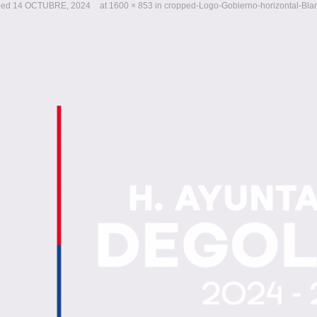
hed
14 OCTUBRE, 2024
at
1600 × 853
in
cropped-Logo-Gobierno-horizontal-Bla