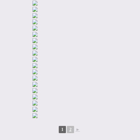
1
2
►