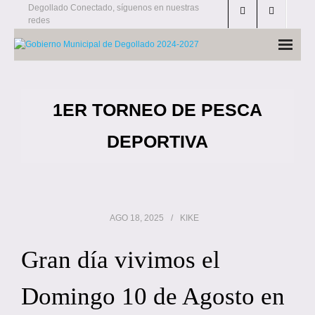
Skip
Degollado Conectado, síguenos en nuestras
redes
to
content
1ER TORNEO DE PESCA
DEPORTIVA
AGO 18, 2025
KIKE
Gran día vivimos el
Domingo 10 de Agosto en