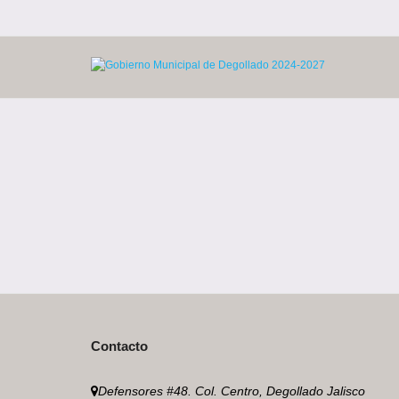
Skip
to
content
Contacto
Defensores #48. Col. Centro, Degollado Jalisco