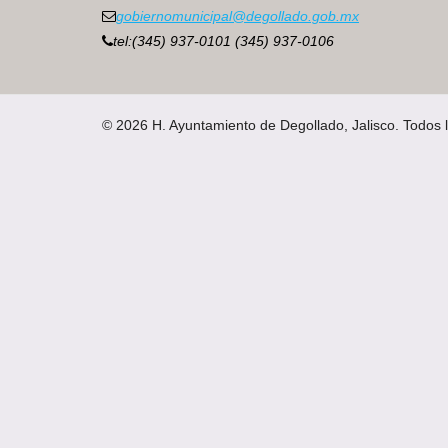
gobiernomunicipal@degollado.gob.mx
tel:(345) 937-0101 (345) 937-0106
© 2026 H. Ayuntamiento de Degollado, Jalisco. Todos 