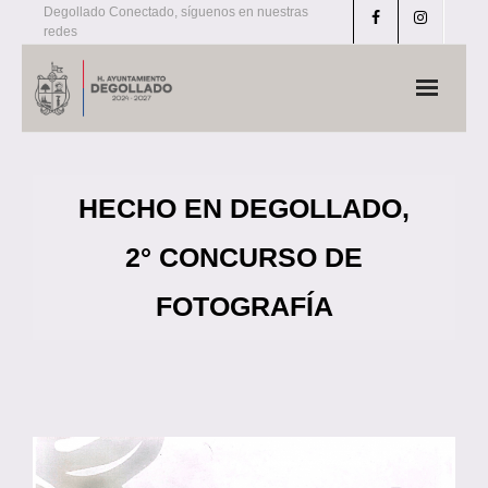
Skip
Degollado Conectado, síguenos en nuestras
redes
to
content
HECHO EN DEGOLLADO,
2° CONCURSO DE
FOTOGRAFÍA