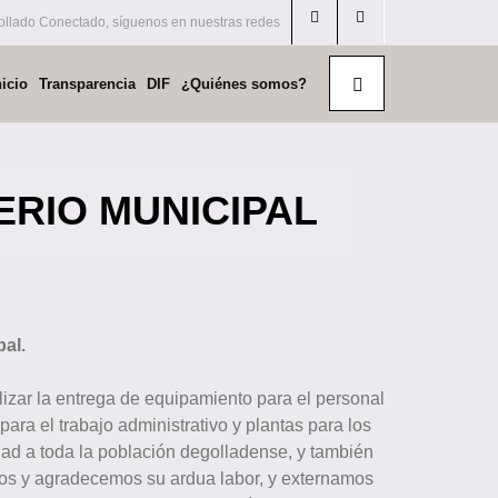
llado Conectado, síguenos en nuestras redes
nicio
Transparencia
DIF
¿Quiénes somos?
RIO MUNICIPAL
al.
izar la entrega de equipamiento para el personal
ra el trabajo administrativo y plantas para los
idad a toda la población degolladense, y también
os y agradecemos su ardua labor, y externamos