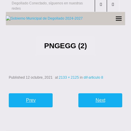
Skip
Degollado Conectado, síguenos en nuestras
redes
to
content
PNGEGG (2)
Published
12 octubre, 2021
at
2133 × 2125
in
dif-articulo 8
Prev
Next