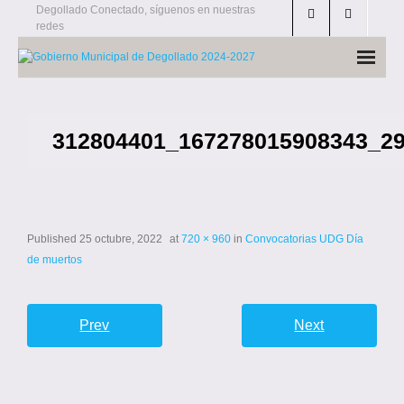
Skip
Degollado Conectado, síguenos en nuestras
redes
to
content
312804401_167278015908343_2
Published
25 octubre, 2022
at
720 × 960
in
Convocatorias UDG Día
de muertos
Prev
Next