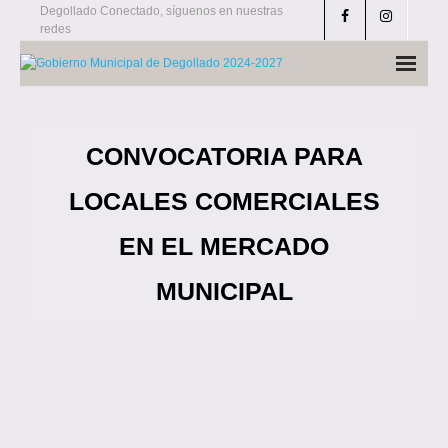
Skip
Degollado Conectado, síguenos en nuestras
redes
to
content
CONVOCATORIA PARA
LOCALES COMERCIALES
EN EL MERCADO
MUNICIPAL