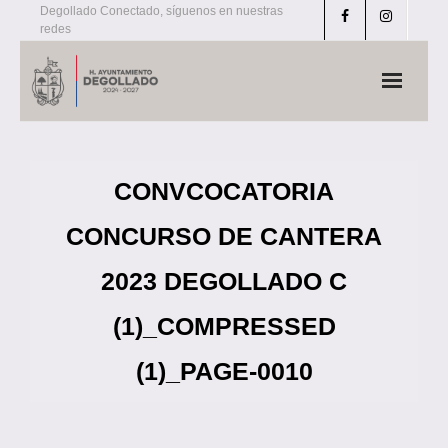
Skip
Degollado Conectado, síguenos en nuestras
redes
to
content
CONVCOCATORIA
CONCURSO DE CANTERA
2023 DEGOLLADO C
(1)_COMPRESSED
(1)_PAGE-0010