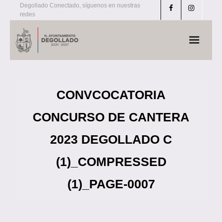
Skip
Degollado Conectado, síguenos en nuestras
redes
to
content
CONVCOCATORIA
CONCURSO DE CANTERA
2023 DEGOLLADO C
(1)_COMPRESSED
(1)_PAGE-0007