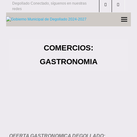
Skip
Degollado Conectado, síguenos en nuestras
redes
to
content
COMERCIOS:
GASTRONOMIA
OFERTA GASTRONOMICA DEGOLLADO: